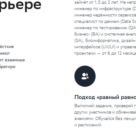
рьере
займёт от 1,5 до 2 лет. На нап
инженер по инфраструктуре (D
инженер надёжности сервисов 
специалист по данным (Data Sci
инженер по тестированию (QA)
бизнес‑ (BA) и системная анал
(SA), биоинформатика, дизайн 
жёсткие
интерфейсов (UX/UI) и управле
проектами — от 6 до 12 месяце
лняют
ят взаимные
братную
Подход «равный равн
Выполняй задания, проверяй п
других участников и обменивай
знаниями. Обучайся без лекций
и расписаний.