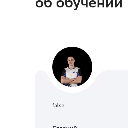
об обучении
false