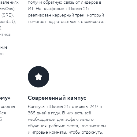
равлениях 
получи обратную связь от лидеров в 
evOps), 
ИТ. На платформе «Школы 21» 
(SRE), 
реализован карьерный трек, который 
entist), 
помогает подготовиться к стажировке.
, 
итика 
ние 
в.
ому»
Современный кампус
роекты 
Кампусы «Школы 21» открыты 24/7 и 
ся 
365 дней в году. В них есть всё 
 
необходимое  для эффективного 
обучения: рабочие места, компьютеры 
и игровые комнаты, чтобы отдохнуть.