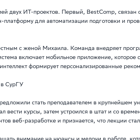
ией двух ИТ-проектов. Первый, BestComp, связан
н-платформу для автоматизации подготовки и про
вместным с женой Михаила. Команда внедряет прог
истема включает мобильное приложение, которое 
й интеллект формирует персонализированные реком
 в СурГУ
предложили стать преподавателем в крупнейшем у
чал вести курсы, затем устроился в штат и со врем
нтов веб-разработке и признается, что лекции ста
ащать внимание на нюансы и мелочи в работе, ко