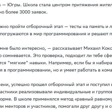
 — Югры. Школа стала центром притяжения жителе
о более 3000 заявок.
жно пройти отборочный этап — тесты на память и л
и погружаются в мир программирования и решают 
, мне было интересно, — рассказывает Михаил Ко
о сомневается. Это проверка, подходит ли тебе сф
ся "мягкие" навыки. Например, если бы я набира
я в программировании, но и умеет работать в кома
ни, успешно прошел отборочный этап и поступил 
частники реализовывали индивидуальные и группо
рме. В школе применялся метод «равный равному
ли менторов и участников, помогали друг другу и 