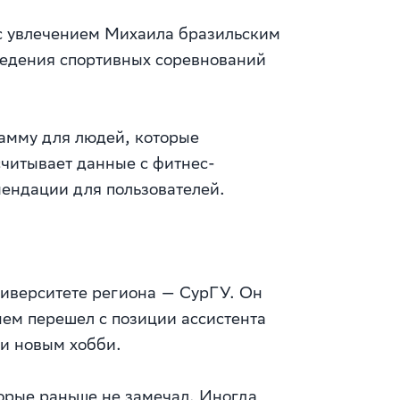
 с увлечением Михаила бразильским
ведения спортивных соревнований
рамму для людей, которые
считывает данные с фитнес-
ендации для пользователей.
ниверситете региона — СурГУ. Он
енем перешел с позиции ассистента
ли новым хобби.
торые раньше не замечал. Иногда