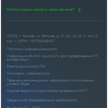
Хотите открыть кампус в своем регионе?
127015, г. Москва, ул. Вятская, д. 27, стр. 42, эт. 2, пом. III,
ком. 1, ОГРН: 1187700008407
Политика конфиденциальности
Информация об АНО «Школа 21» для подтверждения ИТ-
аккредитации
Реестр российского ПО
Комплаенс и безопасность
Перечень рекомендуемых мероприятий по улучшению
условий труда
Сводная ведомость результатов проведения СОУТ
Сведения об образовательной деятельности